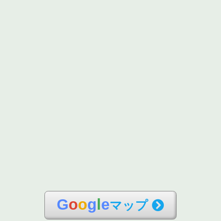
G
o
o
g
l
e
マップ